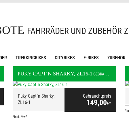
BOTE
FAHRRÄDER UND ZUBEHÖR Z
DER
TREKKINGBIKES
CITYBIKES
E-BIKES
ZUBEHÖR
PUKY
CAPT´N SHARKY, ZL16-1
KINDER / JUGEND
GEBRAUCHTRAD
Puky Capt´n Sharky,
Gebrauchtpreis
149,00
ZL16-1
€*
*i
*inkl. MwSt