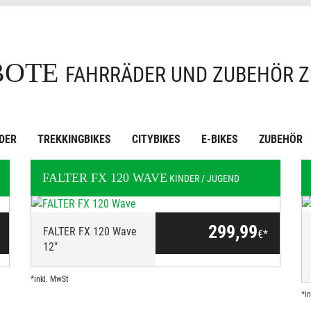
BOTE
FAHRRÄDER UND ZUBEHÖR Z
DER
TREKKINGBIKES
CITYBIKES
E-BIKES
ZUBEHÖR
FALTER
FX 120 WAVE
KINDER / JUGEND
299,99
FALTER FX 120 Wave
€*
12"
*inkl. MwSt
*i