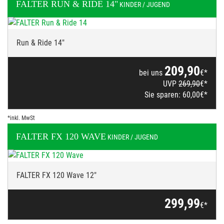
FALTER
RUN & RIDE 14"
KINDER / JUGEND
Run & Ride 14"
209,90
bei uns
€*
UVP
269,90
€*
Sie sparen:
60,00
€*
*inkl. MwSt
FALTER
FX 120 WAVE
KINDER / JUGEND
FALTER FX 120 Wave 12"
299,99
€*