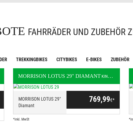
BOTE
FAHRRÄDER UND ZUBEHÖR Z
DER
TREKKINGBIKES
CITYBIKES
E-BIKES
ZUBEHÖR
MORRISON
LOTUS 29" DIAMANT
KINDER / JUGEND
KINDER / JUGEND
769,99
MORRISON LOTUS 29"
€*
Diamant
*inkl. MwSt
*i