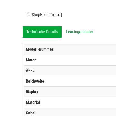
[strShopBikeInfoText]
Technische Details
Leasinganbieter
Modell-Nummer
Motor
Akku
Reichweite
Display
Material
Gabel