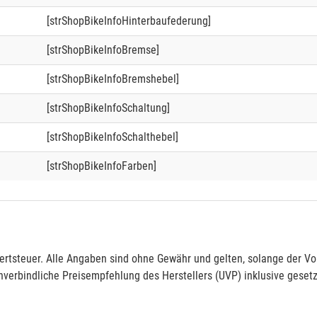
[strShopBikeInfoHinterbaufederung]
[strShopBikeInfoBremse]
[strShopBikeInfoBremshebel]
[strShopBikeInfoSchaltung]
[strShopBikeInfoSchalthebel]
[strShopBikeInfoFarben]
rtsteuer. Alle Angaben sind ohne Gewähr und gelten, solange der Vor
verbindliche Preisempfehlung des Herstellers (UVP) inklusive gesetz