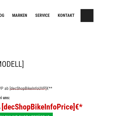
OG
MARKEN
SERVICE
KONTAKT
MODELL]
VP
ab
[decShopBikeInfoUVP]
€**
i uns:
[decShopBikeInfoPrice]
€*
b