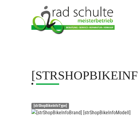
[STRSHOPBIKEIN
[strShopBikeInfoType]