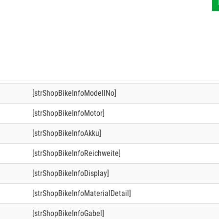
[strShopBikeInfoModellNo]
[strShopBikeInfoMotor]
[strShopBikeInfoAkku]
[strShopBikeInfoReichweite]
[strShopBikeInfoDisplay]
[strShopBikeInfoMaterialDetail]
[strShopBikeInfoGabel]