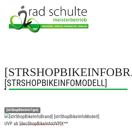
[STRSHOPBIKEINFOBR
[STRSHOPBIKEINFOMODELL]
[strShopBikeInfoType]
UVP
ab
[decShopBikeInfoUVP]
€**