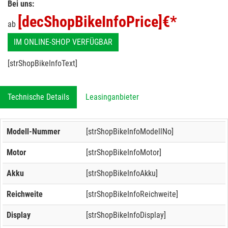
Bei uns:
[decShopBikeInfoPrice]
€*
ab
IM ONLINE-SHOP VERFÜGBAR
[strShopBikeInfoText]
Technische Details
Leasinganbieter
Modell-Nummer
[strShopBikeInfoModellNo]
Motor
[strShopBikeInfoMotor]
Akku
[strShopBikeInfoAkku]
Reichweite
[strShopBikeInfoReichweite]
Display
[strShopBikeInfoDisplay]