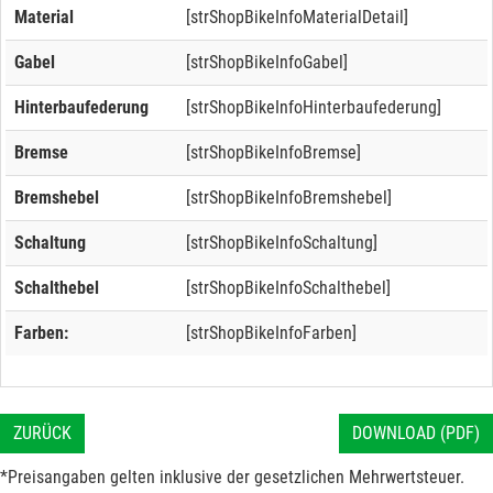
Material
[strShopBikeInfoMaterialDetail]
Gabel
[strShopBikeInfoGabel]
Hinterbaufederung
[strShopBikeInfoHinterbaufederung]
Bremse
[strShopBikeInfoBremse]
Bremshebel
[strShopBikeInfoBremshebel]
Schaltung
[strShopBikeInfoSchaltung]
Schalthebel
[strShopBikeInfoSchalthebel]
Farben:
[strShopBikeInfoFarben]
ZURÜCK
DOWNLOAD (PDF)
*Preisangaben gelten inklusive der gesetzlichen Mehrwertsteuer.