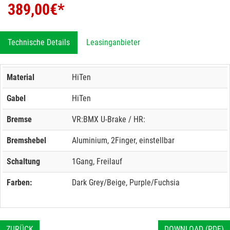
389,00
€*
Technische Details
Leasinganbieter
Material
HiTen
Gabel
HiTen
Bremse
VR:BMX U-Brake / HR:
Bremshebel
Aluminium, 2Finger, einstellbar
Schaltung
1Gang, Freilauf
Farben:
Dark Grey/Beige, Purple/Fuchsia
ZURÜCK
DOWNLOAD (PDF)