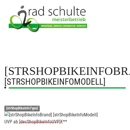
[STRSHOPBIKEINFOBR
[STRSHOPBIKEINFOMODELL]
[strShopBikeInfoType]
UVP
ab
[decShopBikeInfoUVP]
€**