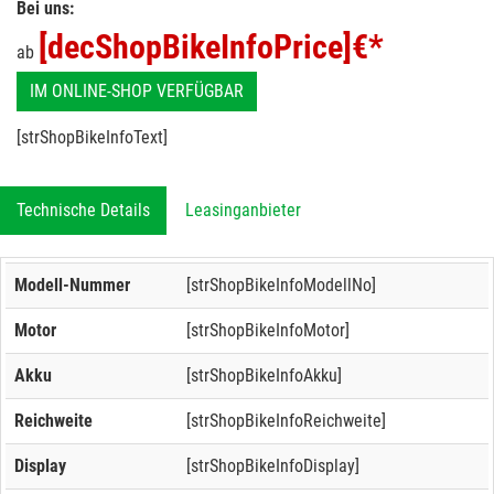
Bei uns:
[decShopBikeInfoPrice]
€*
ab
IM ONLINE-SHOP VERFÜGBAR
[strShopBikeInfoText]
Technische Details
Leasinganbieter
Modell-Nummer
[strShopBikeInfoModellNo]
Motor
[strShopBikeInfoMotor]
Akku
[strShopBikeInfoAkku]
Reichweite
[strShopBikeInfoReichweite]
Display
[strShopBikeInfoDisplay]