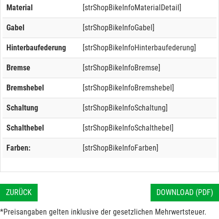
Material
[strShopBikeInfoMaterialDetail]
Gabel
[strShopBikeInfoGabel]
Hinterbaufederung
[strShopBikeInfoHinterbaufederung]
Bremse
[strShopBikeInfoBremse]
Bremshebel
[strShopBikeInfoBremshebel]
Schaltung
[strShopBikeInfoSchaltung]
Schalthebel
[strShopBikeInfoSchalthebel]
Farben:
[strShopBikeInfoFarben]
ZURÜCK
DOWNLOAD (PDF)
*Preisangaben gelten inklusive der gesetzlichen Mehrwertsteuer.