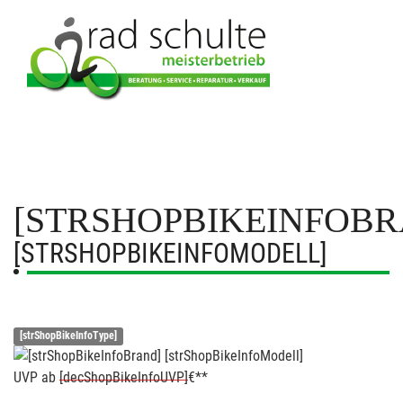
[STRSHOPBIKEINFOBR
[STRSHOPBIKEINFOMODELL]
[strShopBikeInfoType]
UVP
ab
[decShopBikeInfoUVP]
€**