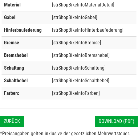
Material
[strShopBikeInfoMaterialDetail]
Gabel
[strShopBikeInfoGabel]
Hinterbaufederung
[strShopBikeInfoHinterbaufederung]
Bremse
[strShopBikeInfoBremse]
Bremshebel
[strShopBikeInfoBremshebel]
Schaltung
[strShopBikeInfoSchaltung]
Schalthebel
[strShopBikeInfoSchalthebel]
Farben:
[strShopBikeInfoFarben]
ZURÜCK
DOWNLOAD (PDF)
*Preisangaben gelten inklusive der gesetzlichen Mehrwertsteuer.