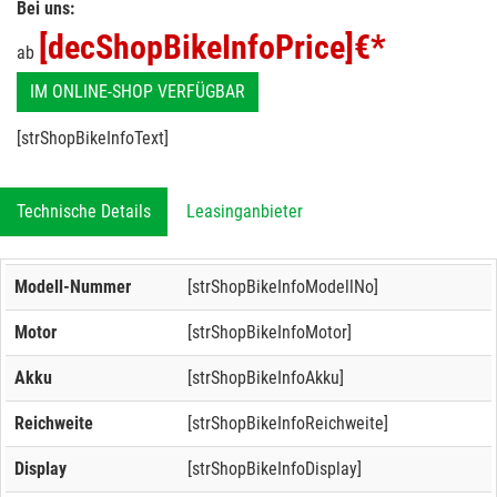
Bei uns:
[decShopBikeInfoPrice]
€*
ab
IM ONLINE-SHOP VERFÜGBAR
[strShopBikeInfoText]
Technische Details
Leasinganbieter
Modell-Nummer
[strShopBikeInfoModellNo]
Motor
[strShopBikeInfoMotor]
Akku
[strShopBikeInfoAkku]
Reichweite
[strShopBikeInfoReichweite]
Display
[strShopBikeInfoDisplay]