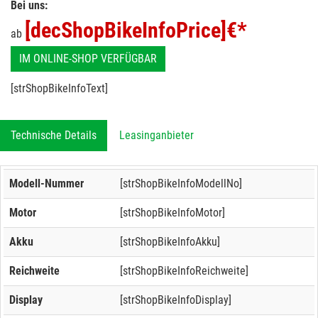
Bei uns:
[decShopBikeInfoPrice]
€*
ab
IM ONLINE-SHOP VERFÜGBAR
[strShopBikeInfoText]
Technische Details
Leasinganbieter
Modell-Nummer
[strShopBikeInfoModellNo]
Motor
[strShopBikeInfoMotor]
Akku
[strShopBikeInfoAkku]
Reichweite
[strShopBikeInfoReichweite]
Display
[strShopBikeInfoDisplay]