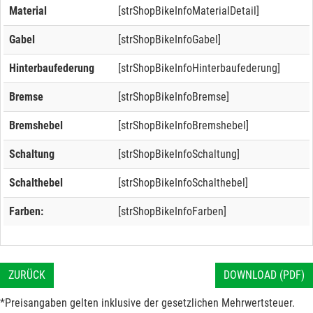
Material
[strShopBikeInfoMaterialDetail]
Gabel
[strShopBikeInfoGabel]
Hinterbaufederung
[strShopBikeInfoHinterbaufederung]
Bremse
[strShopBikeInfoBremse]
Bremshebel
[strShopBikeInfoBremshebel]
Schaltung
[strShopBikeInfoSchaltung]
Schalthebel
[strShopBikeInfoSchalthebel]
Farben:
[strShopBikeInfoFarben]
ZURÜCK
DOWNLOAD (PDF)
*Preisangaben gelten inklusive der gesetzlichen Mehrwertsteuer.