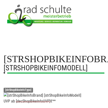
[STRSHOPBIKEINFOBR
[STRSHOPBIKEINFOMODELL]
[strShopBikeInfoType]
UVP
ab
[decShopBikeInfoUVP]
€**