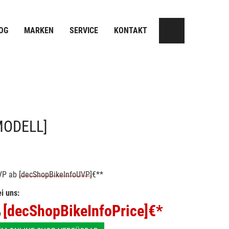
OG
MARKEN
SERVICE
KONTAKT
MODELL]
VP
ab
[decShopBikeInfoUVP]
€**
i uns:
[decShopBikeInfoPrice]
€*
b