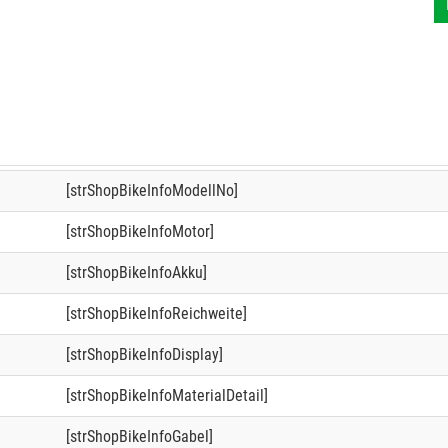
[strShopBikeInfoModellNo]
[strShopBikeInfoMotor]
[strShopBikeInfoAkku]
[strShopBikeInfoReichweite]
[strShopBikeInfoDisplay]
[strShopBikeInfoMaterialDetail]
[strShopBikeInfoGabel]