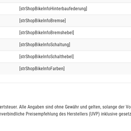
[strShopBikeInfoHinterbaufederung]
[strShopBikeInfoBremse]
[strShopBikeInfoBremshebel]
[strShopBikeInfoSchaltung]
[strShopBikeInfoSchalthebel]
[strShopBikeInfoFarben]
rtsteuer. Alle Angaben sind ohne Gewähr und gelten, solange der Vor
verbindliche Preisempfehlung des Herstellers (UVP) inklusive gesetz