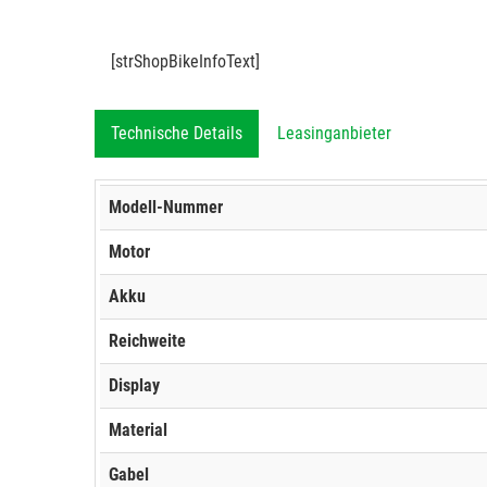
[strShopBikeInfoText]
Technische Details
Leasinganbieter
Modell-Nummer
Motor
Akku
Reichweite
Display
Material
Gabel