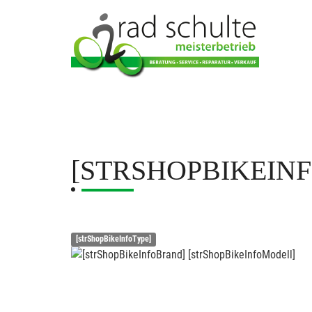
[STRSHOPBIKEIN
[strShopBikeInfoType]