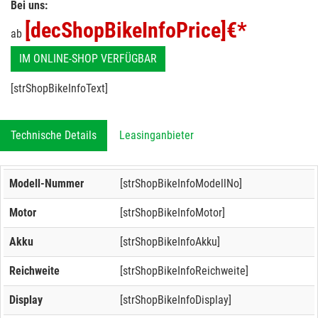
Bei uns:
[decShopBikeInfoPrice]
€*
ab
IM ONLINE-SHOP VERFÜGBAR
[strShopBikeInfoText]
Technische Details
Leasinganbieter
Modell-Nummer
[strShopBikeInfoModellNo]
Motor
[strShopBikeInfoMotor]
Akku
[strShopBikeInfoAkku]
Reichweite
[strShopBikeInfoReichweite]
Display
[strShopBikeInfoDisplay]