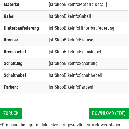
Material
[strShopBikeInfoMaterialDetail]
Gabel
[strShopBikeInfoGabel]
Hinterbaufederung
[strShopBikeInfoHinterbaufederung]
Bremse
[strShopBikeInfoBremse]
Bremshebel
[strShopBikeInfoBremshebel]
Schaltung
[strShopBikeInfoSchaltung]
Schalthebel
[strShopBikeInfoSchalthebel]
Farben:
[strShopBikeInfoFarben]
ZURÜCK
DOWNLOAD (PDF)
*Preisangaben gelten inklusive der gesetzlichen Mehrwertsteuer.