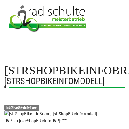
[STRSHOPBIKEINFOBR
[STRSHOPBIKEINFOMODELL]
[strShopBikeInfoType]
UVP
ab
[decShopBikeInfoUVP]
€**