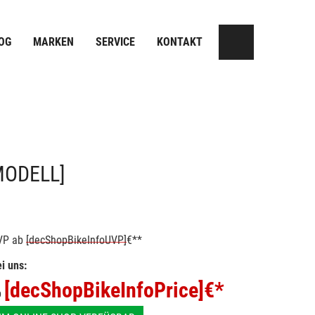
OG
MARKEN
SERVICE
KONTAKT
MODELL]
VP
ab
[decShopBikeInfoUVP]
€**
i uns:
[decShopBikeInfoPrice]
€*
b