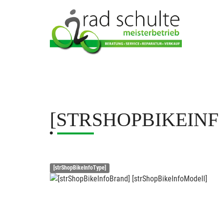
[STRSHOPBIKEIN
[strShopBikeInfoType]