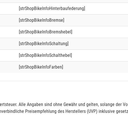
[strShopBikeInfoHinterbaufederung]
[strShopBikeInfoBremse]
[strShopBikeInfoBremshebel]
[strShopBikeInfoSchaltung]
[strShopBikeInfoSchalthebel]
[strShopBikeInfoFarben]
rtsteuer. Alle Angaben sind ohne Gewähr und gelten, solange der Vor
verbindliche Preisempfehlung des Herstellers (UVP) inklusive gesetz