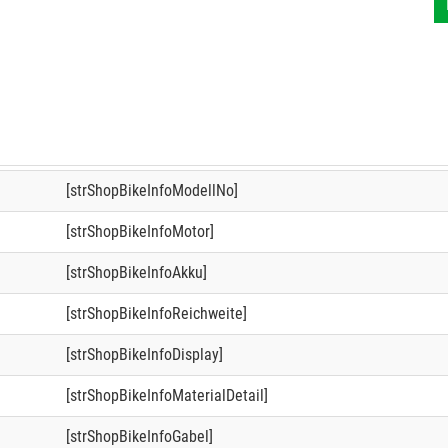
[strShopBikeInfoModellNo]
[strShopBikeInfoMotor]
[strShopBikeInfoAkku]
[strShopBikeInfoReichweite]
[strShopBikeInfoDisplay]
[strShopBikeInfoMaterialDetail]
[strShopBikeInfoGabel]