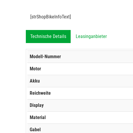
[strShopBikeInfoText]
Technische Details
Leasinganbieter
Modell-Nummer
Motor
Akku
Reichweite
Display
Material
Gabel