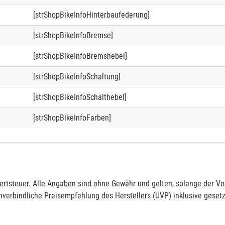
[strShopBikeInfoHinterbaufederung]
[strShopBikeInfoBremse]
[strShopBikeInfoBremshebel]
[strShopBikeInfoSchaltung]
[strShopBikeInfoSchalthebel]
[strShopBikeInfoFarben]
rtsteuer. Alle Angaben sind ohne Gewähr und gelten, solange der Vor
verbindliche Preisempfehlung des Herstellers (UVP) inklusive gesetz