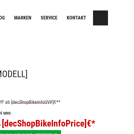
OG
MARKEN
SERVICE
KONTAKT
MODELL]
VP
ab
[decShopBikeInfoUVP]
€**
i uns:
[decShopBikeInfoPrice]
€*
b