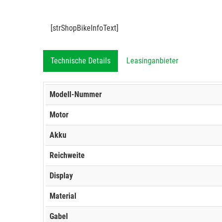
[strShopBikeInfoText]
Technische Details
Leasinganbieter
Modell-Nummer
Motor
Akku
Reichweite
Display
Material
Gabel