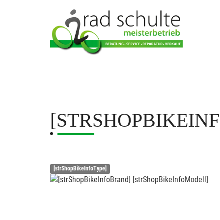
[STRSHOPBIKEIN
[strShopBikeInfoType]