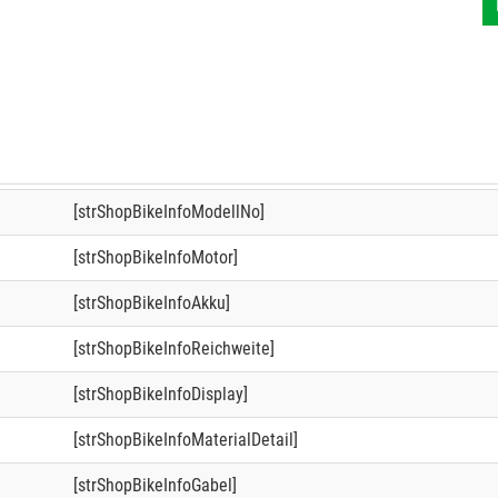
[strShopBikeInfoModellNo]
[strShopBikeInfoMotor]
[strShopBikeInfoAkku]
[strShopBikeInfoReichweite]
[strShopBikeInfoDisplay]
[strShopBikeInfoMaterialDetail]
[strShopBikeInfoGabel]