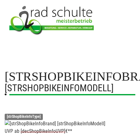
[STRSHOPBIKEINFOBR
[STRSHOPBIKEINFOMODELL]
[strShopBikeInfoType]
UVP
ab
[decShopBikeInfoUVP]
€**