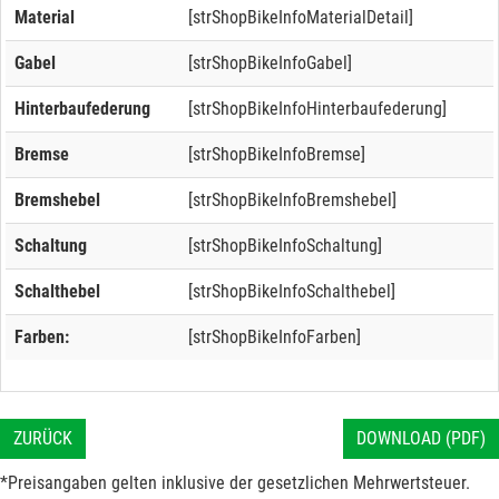
Material
[strShopBikeInfoMaterialDetail]
Gabel
[strShopBikeInfoGabel]
Hinterbaufederung
[strShopBikeInfoHinterbaufederung]
Bremse
[strShopBikeInfoBremse]
Bremshebel
[strShopBikeInfoBremshebel]
Schaltung
[strShopBikeInfoSchaltung]
Schalthebel
[strShopBikeInfoSchalthebel]
Farben:
[strShopBikeInfoFarben]
ZURÜCK
DOWNLOAD (PDF)
*Preisangaben gelten inklusive der gesetzlichen Mehrwertsteuer.