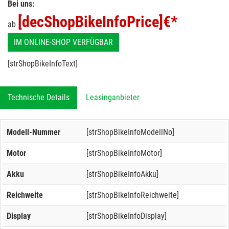
Bei uns:
[decShopBikeInfoPrice]
€*
ab
IM ONLINE-SHOP VERFÜGBAR
[strShopBikeInfoText]
Technische Details
Leasinganbieter
Modell-Nummer
[strShopBikeInfoModellNo]
Motor
[strShopBikeInfoMotor]
Akku
[strShopBikeInfoAkku]
Reichweite
[strShopBikeInfoReichweite]
Display
[strShopBikeInfoDisplay]