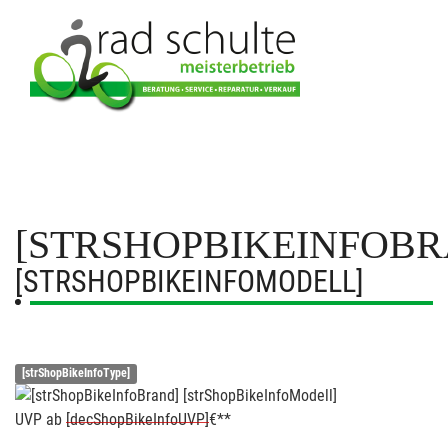
[STRSHOPBIKEINFOBR
[STRSHOPBIKEINFOMODELL]
[strShopBikeInfoType]
UVP
ab
[decShopBikeInfoUVP]
€**