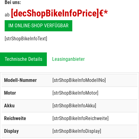
Bei uns:
[decShopBikeInfoPrice]
€*
ab
IM ONLINE-SHOP VERFÜGBAR
[strShopBikeInfoText]
Technische Details
Leasinganbieter
Modell-Nummer
[strShopBikeInfoModellNo]
Motor
[strShopBikeInfoMotor]
Akku
[strShopBikeInfoAkku]
Reichweite
[strShopBikeInfoReichweite]
Display
[strShopBikeInfoDisplay]