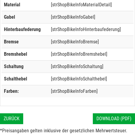
Material
[strShopBikeInfoMaterialDetail]
Gabel
[strShopBikeInfoGabel]
Hinterbaufederung
[strShopBikeInfoHinterbaufederung]
Bremse
[strShopBikeInfoBremse]
Bremshebel
[strShopBikeInfoBremshebel]
Schaltung
[strShopBikeInfoSchaltung]
Schalthebel
[strShopBikeInfoSchalthebel]
Farben:
[strShopBikeInfoFarben]
ZURÜCK
DOWNLOAD (PDF)
*Preisangaben gelten inklusive der gesetzlichen Mehrwertsteuer.