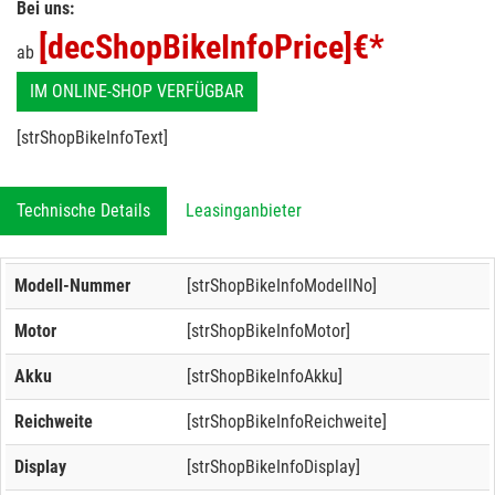
Bei uns:
[decShopBikeInfoPrice]
€*
ab
IM ONLINE-SHOP VERFÜGBAR
[strShopBikeInfoText]
Technische Details
Leasinganbieter
Modell-Nummer
[strShopBikeInfoModellNo]
Motor
[strShopBikeInfoMotor]
Akku
[strShopBikeInfoAkku]
Reichweite
[strShopBikeInfoReichweite]
Display
[strShopBikeInfoDisplay]