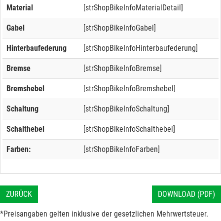
Material
[strShopBikeInfoMaterialDetail]
Gabel
[strShopBikeInfoGabel]
Hinterbaufederung
[strShopBikeInfoHinterbaufederung]
Bremse
[strShopBikeInfoBremse]
Bremshebel
[strShopBikeInfoBremshebel]
Schaltung
[strShopBikeInfoSchaltung]
Schalthebel
[strShopBikeInfoSchalthebel]
Farben:
[strShopBikeInfoFarben]
ZURÜCK
DOWNLOAD (PDF)
*Preisangaben gelten inklusive der gesetzlichen Mehrwertsteuer.