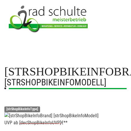
[STRSHOPBIKEINFOBR
[STRSHOPBIKEINFOMODELL]
[strShopBikeInfoType]
UVP
ab
[decShopBikeInfoUVP]
€**