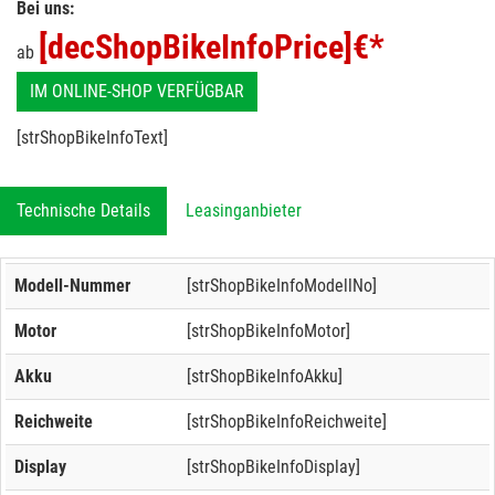
Bei uns:
[decShopBikeInfoPrice]
€*
ab
IM ONLINE-SHOP VERFÜGBAR
[strShopBikeInfoText]
Technische Details
Leasinganbieter
Modell-Nummer
[strShopBikeInfoModellNo]
Motor
[strShopBikeInfoMotor]
Akku
[strShopBikeInfoAkku]
Reichweite
[strShopBikeInfoReichweite]
Display
[strShopBikeInfoDisplay]