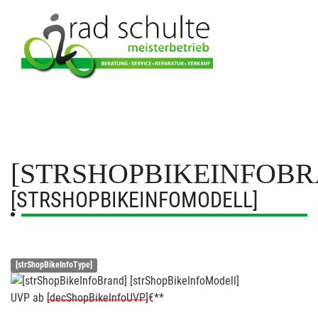
[STRSHOPBIKEINFOBR
[STRSHOPBIKEINFOMODELL]
[strShopBikeInfoType]
UVP
ab
[decShopBikeInfoUVP]
€**