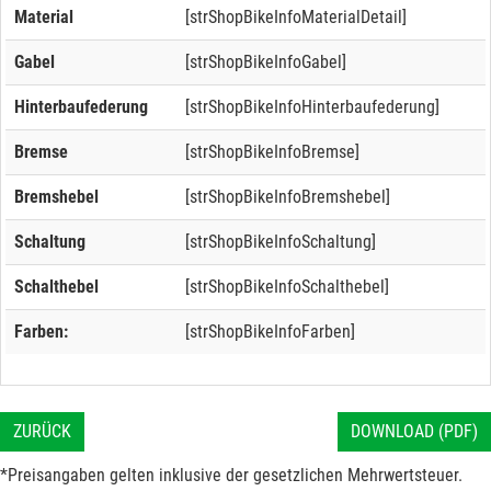
Material
[strShopBikeInfoMaterialDetail]
Gabel
[strShopBikeInfoGabel]
Hinterbaufederung
[strShopBikeInfoHinterbaufederung]
Bremse
[strShopBikeInfoBremse]
Bremshebel
[strShopBikeInfoBremshebel]
Schaltung
[strShopBikeInfoSchaltung]
Schalthebel
[strShopBikeInfoSchalthebel]
Farben:
[strShopBikeInfoFarben]
ZURÜCK
DOWNLOAD (PDF)
*Preisangaben gelten inklusive der gesetzlichen Mehrwertsteuer.