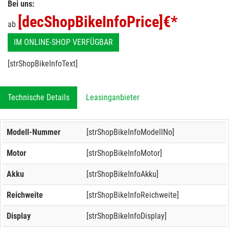
Bei uns:
[decShopBikeInfoPrice]
€*
ab
IM ONLINE-SHOP VERFÜGBAR
[strShopBikeInfoText]
Technische Details
Leasinganbieter
Modell-Nummer
[strShopBikeInfoModellNo]
Motor
[strShopBikeInfoMotor]
Akku
[strShopBikeInfoAkku]
Reichweite
[strShopBikeInfoReichweite]
Display
[strShopBikeInfoDisplay]