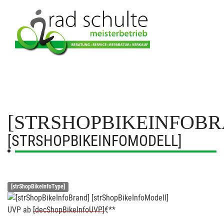
[STRSHOPBIKEINFOBR
[STRSHOPBIKEINFOMODELL]
[strShopBikeInfoType]
UVP
ab
[decShopBikeInfoUVP]
€**