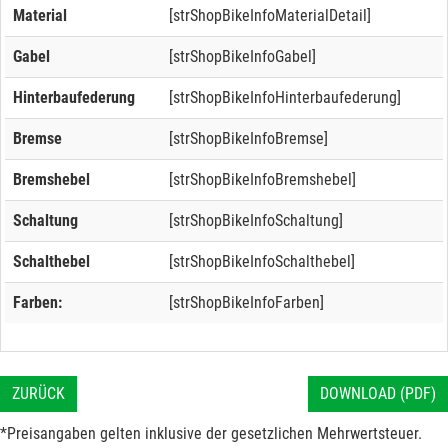
Material
[strShopBikeInfoMaterialDetail]
Gabel
[strShopBikeInfoGabel]
Hinterbaufederung
[strShopBikeInfoHinterbaufederung]
Bremse
[strShopBikeInfoBremse]
Bremshebel
[strShopBikeInfoBremshebel]
Schaltung
[strShopBikeInfoSchaltung]
Schalthebel
[strShopBikeInfoSchalthebel]
Farben:
[strShopBikeInfoFarben]
ZURÜCK
DOWNLOAD (PDF)
*Preisangaben gelten inklusive der gesetzlichen Mehrwertsteuer.