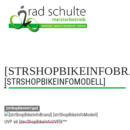
[STRSHOPBIKEINFOBR
[STRSHOPBIKEINFOMODELL]
[strShopBikeInfoType]
UVP
ab
[decShopBikeInfoUVP]
€**