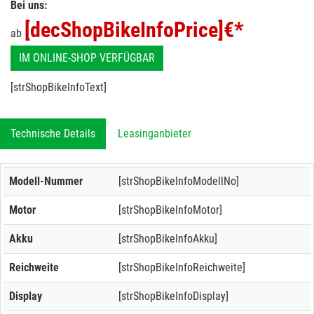
Bei uns:
[decShopBikeInfoPrice]
€*
ab
IM ONLINE-SHOP VERFÜGBAR
[strShopBikeInfoText]
Technische Details
Leasinganbieter
Modell-Nummer
[strShopBikeInfoModellNo]
Motor
[strShopBikeInfoMotor]
Akku
[strShopBikeInfoAkku]
Reichweite
[strShopBikeInfoReichweite]
Display
[strShopBikeInfoDisplay]