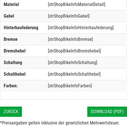
Material
[strShopBikeInfoMaterialDetail]
Gabel
[strShopBikeInfoGabel]
Hinterbaufederung
[strShopBikeInfoHinterbaufederung]
Bremse
[strShopBikeInfoBremse]
Bremshebel
[strShopBikeInfoBremshebel]
Schaltung
[strShopBikeInfoSchaltung]
Schalthebel
[strShopBikeInfoSchalthebel]
Farben:
[strShopBikeInfoFarben]
ZURÜCK
DOWNLOAD (PDF)
*Preisangaben gelten inklusive der gesetzlichen Mehrwertsteuer.