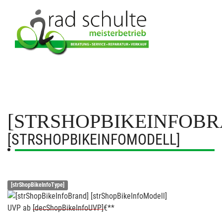
[STRSHOPBIKEINFOBR
[STRSHOPBIKEINFOMODELL]
[strShopBikeInfoType]
UVP
ab
[decShopBikeInfoUVP]
€**