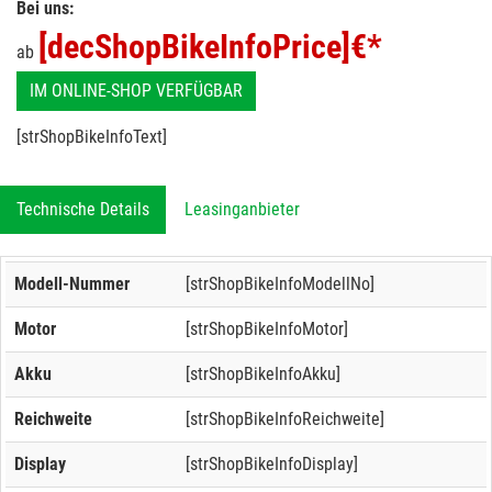
Bei uns:
[decShopBikeInfoPrice]
€*
ab
IM ONLINE-SHOP VERFÜGBAR
[strShopBikeInfoText]
Technische Details
Leasinganbieter
Modell-Nummer
[strShopBikeInfoModellNo]
Motor
[strShopBikeInfoMotor]
Akku
[strShopBikeInfoAkku]
Reichweite
[strShopBikeInfoReichweite]
Display
[strShopBikeInfoDisplay]