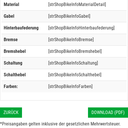
Material
[strShopBikeInfoMaterialDetail]
Gabel
[strShopBikeInfoGabel]
Hinterbaufederung
[strShopBikeInfoHinterbaufederung]
Bremse
[strShopBikeInfoBremse]
Bremshebel
[strShopBikeInfoBremshebel]
Schaltung
[strShopBikeInfoSchaltung]
Schalthebel
[strShopBikeInfoSchalthebel]
Farben:
[strShopBikeInfoFarben]
ZURÜCK
DOWNLOAD (PDF)
*Preisangaben gelten inklusive der gesetzlichen Mehrwertsteuer.