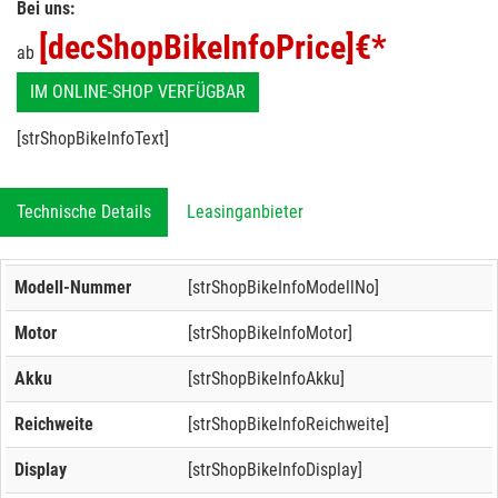
Bei uns:
[decShopBikeInfoPrice]
€*
ab
IM ONLINE-SHOP VERFÜGBAR
[strShopBikeInfoText]
Technische Details
Leasinganbieter
Modell-Nummer
[strShopBikeInfoModellNo]
Motor
[strShopBikeInfoMotor]
Akku
[strShopBikeInfoAkku]
Reichweite
[strShopBikeInfoReichweite]
Display
[strShopBikeInfoDisplay]