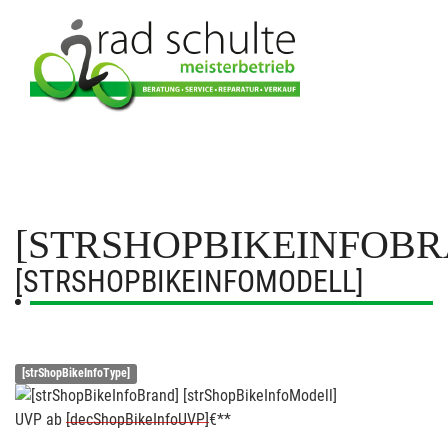
[STRSHOPBIKEINFOBR
[STRSHOPBIKEINFOMODELL]
[strShopBikeInfoType]
UVP
ab
[decShopBikeInfoUVP]
€**