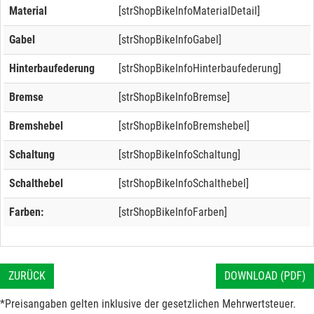
Material
[strShopBikeInfoMaterialDetail]
Gabel
[strShopBikeInfoGabel]
Hinterbaufederung
[strShopBikeInfoHinterbaufederung]
Bremse
[strShopBikeInfoBremse]
Bremshebel
[strShopBikeInfoBremshebel]
Schaltung
[strShopBikeInfoSchaltung]
Schalthebel
[strShopBikeInfoSchalthebel]
Farben:
[strShopBikeInfoFarben]
ZURÜCK
DOWNLOAD (PDF)
*Preisangaben gelten inklusive der gesetzlichen Mehrwertsteuer.