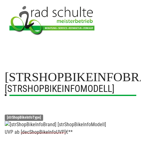
[STRSHOPBIKEINFOBR
[STRSHOPBIKEINFOMODELL]
[strShopBikeInfoType]
UVP
ab
[decShopBikeInfoUVP]
€**