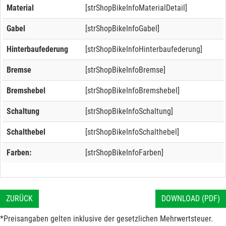
Material
[strShopBikeInfoMaterialDetail]
Gabel
[strShopBikeInfoGabel]
Hinterbaufederung
[strShopBikeInfoHinterbaufederung]
Bremse
[strShopBikeInfoBremse]
Bremshebel
[strShopBikeInfoBremshebel]
Schaltung
[strShopBikeInfoSchaltung]
Schalthebel
[strShopBikeInfoSchalthebel]
Farben:
[strShopBikeInfoFarben]
ZURÜCK
DOWNLOAD (PDF)
*Preisangaben gelten inklusive der gesetzlichen Mehrwertsteuer.