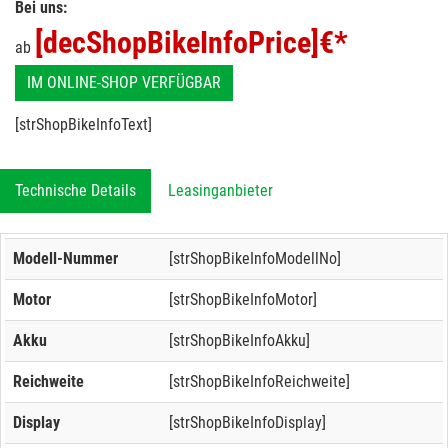
Bei uns:
[decShopBikeInfoPrice]
€*
ab
IM ONLINE-SHOP VERFÜGBAR
[strShopBikeInfoText]
Technische Details
Leasinganbieter
Modell-Nummer
[strShopBikeInfoModellNo]
Motor
[strShopBikeInfoMotor]
Akku
[strShopBikeInfoAkku]
Reichweite
[strShopBikeInfoReichweite]
Display
[strShopBikeInfoDisplay]