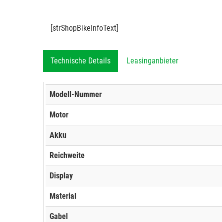
[strShopBikeInfoText]
Technische Details
Leasinganbieter
Modell-Nummer
Motor
Akku
Reichweite
Display
Material
Gabel