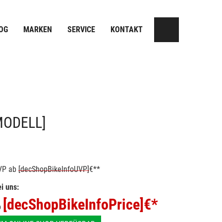
OG
MARKEN
SERVICE
KONTAKT
MODELL]
VP
ab
[decShopBikeInfoUVP]
€**
i uns:
[decShopBikeInfoPrice]
€*
b