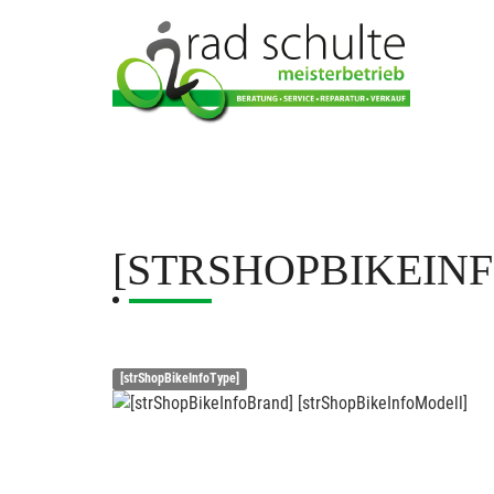
[STRSHOPBIKEIN
[strShopBikeInfoType]