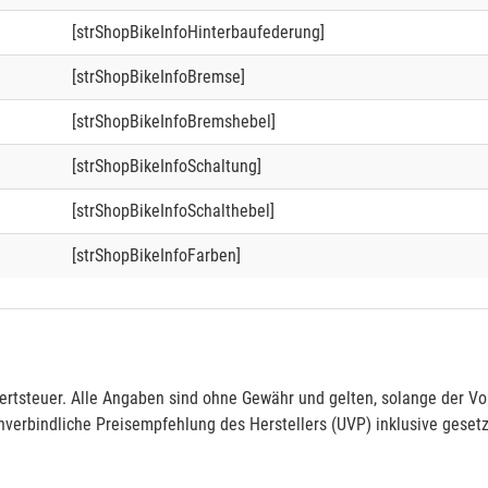
[strShopBikeInfoHinterbaufederung]
[strShopBikeInfoBremse]
[strShopBikeInfoBremshebel]
[strShopBikeInfoSchaltung]
[strShopBikeInfoSchalthebel]
[strShopBikeInfoFarben]
rtsteuer. Alle Angaben sind ohne Gewähr und gelten, solange der Vor
verbindliche Preisempfehlung des Herstellers (UVP) inklusive gesetz