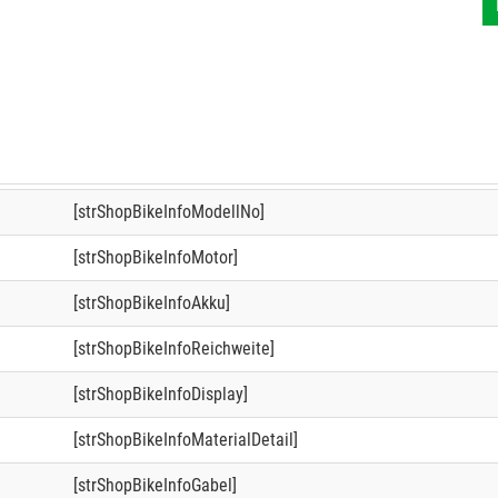
[strShopBikeInfoModellNo]
[strShopBikeInfoMotor]
[strShopBikeInfoAkku]
[strShopBikeInfoReichweite]
[strShopBikeInfoDisplay]
[strShopBikeInfoMaterialDetail]
[strShopBikeInfoGabel]