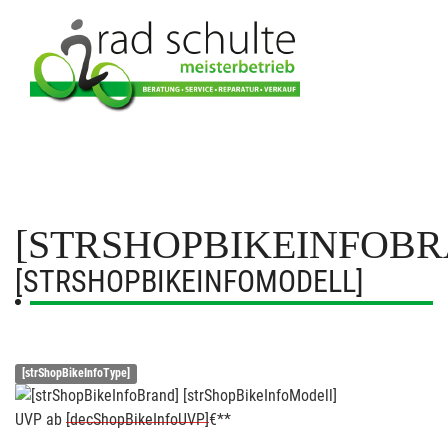
[STRSHOPBIKEINFOBR
[STRSHOPBIKEINFOMODELL]
[strShopBikeInfoType]
UVP
ab
[decShopBikeInfoUVP]
€**