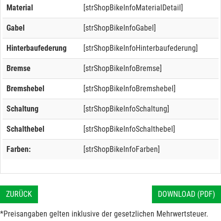
Material
[strShopBikeInfoMaterialDetail]
Gabel
[strShopBikeInfoGabel]
Hinterbaufederung
[strShopBikeInfoHinterbaufederung]
Bremse
[strShopBikeInfoBremse]
Bremshebel
[strShopBikeInfoBremshebel]
Schaltung
[strShopBikeInfoSchaltung]
Schalthebel
[strShopBikeInfoSchalthebel]
Farben:
[strShopBikeInfoFarben]
ZURÜCK
DOWNLOAD (PDF)
*Preisangaben gelten inklusive der gesetzlichen Mehrwertsteuer.