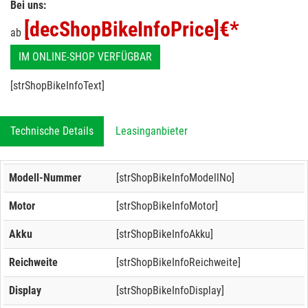
Bei uns:
[decShopBikeInfoPrice]
€*
ab
IM ONLINE-SHOP VERFÜGBAR
[strShopBikeInfoText]
Technische Details
Leasinganbieter
Modell-Nummer
[strShopBikeInfoModellNo]
Motor
[strShopBikeInfoMotor]
Akku
[strShopBikeInfoAkku]
Reichweite
[strShopBikeInfoReichweite]
Display
[strShopBikeInfoDisplay]