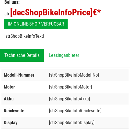
Bei uns:
[decShopBikeInfoPrice]
€*
ab
IM ONLINE-SHOP VERFÜGBAR
[strShopBikeInfoText]
Technische Details
Leasinganbieter
Modell-Nummer
[strShopBikeInfoModellNo]
Motor
[strShopBikeInfoMotor]
Akku
[strShopBikeInfoAkku]
Reichweite
[strShopBikeInfoReichweite]
Display
[strShopBikeInfoDisplay]