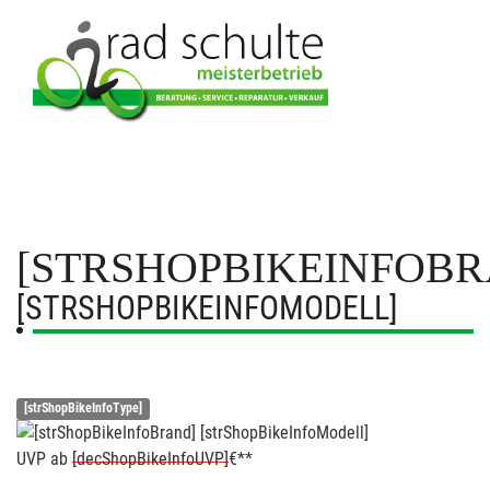
[STRSHOPBIKEINFOBR
[STRSHOPBIKEINFOMODELL]
[strShopBikeInfoType]
UVP
ab
[decShopBikeInfoUVP]
€**