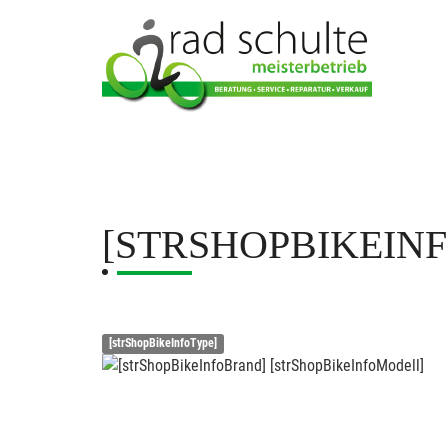
[STRSHOPBIKEIN
[strShopBikeInfoType]