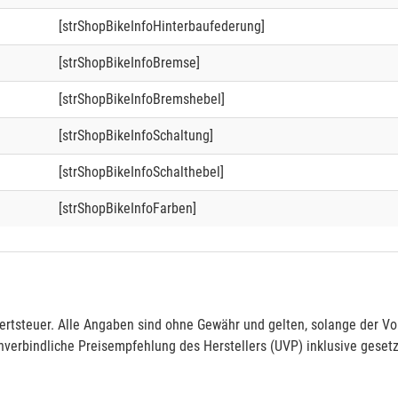
[strShopBikeInfoHinterbaufederung]
[strShopBikeInfoBremse]
[strShopBikeInfoBremshebel]
[strShopBikeInfoSchaltung]
[strShopBikeInfoSchalthebel]
[strShopBikeInfoFarben]
rtsteuer. Alle Angaben sind ohne Gewähr und gelten, solange der Vor
verbindliche Preisempfehlung des Herstellers (UVP) inklusive gesetz