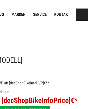
OG
MARKEN
SERVICE
KONTAKT
MODELL]
VP
ab
[decShopBikeInfoUVP]
€**
i uns:
[decShopBikeInfoPrice]
€*
b