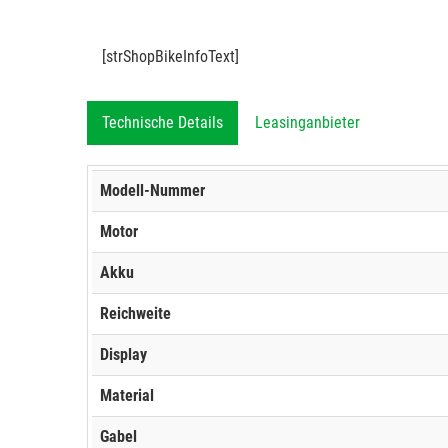
[strShopBikeInfoText]
Technische Details
Leasinganbieter
Modell-Nummer
Motor
Akku
Reichweite
Display
Material
Gabel