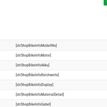
[strShopBikeInfoModellNo]
[strShopBikeInfoMotor]
[strShopBikeInfoAkku]
[strShopBikeInfoReichweite]
[strShopBikeInfoDisplay]
[strShopBikeInfoMaterialDetail]
[strShopBikeInfoGabel]