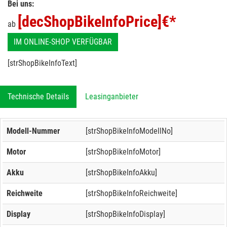
Bei uns:
[decShopBikeInfoPrice]
€*
ab
IM ONLINE-SHOP VERFÜGBAR
[strShopBikeInfoText]
Technische Details
Leasinganbieter
Modell-Nummer
[strShopBikeInfoModellNo]
Motor
[strShopBikeInfoMotor]
Akku
[strShopBikeInfoAkku]
Reichweite
[strShopBikeInfoReichweite]
Display
[strShopBikeInfoDisplay]