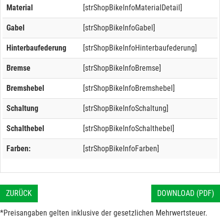
Material
[strShopBikeInfoMaterialDetail]
Gabel
[strShopBikeInfoGabel]
Hinterbaufederung
[strShopBikeInfoHinterbaufederung]
Bremse
[strShopBikeInfoBremse]
Bremshebel
[strShopBikeInfoBremshebel]
Schaltung
[strShopBikeInfoSchaltung]
Schalthebel
[strShopBikeInfoSchalthebel]
Farben:
[strShopBikeInfoFarben]
ZURÜCK
DOWNLOAD (PDF)
*Preisangaben gelten inklusive der gesetzlichen Mehrwertsteuer.