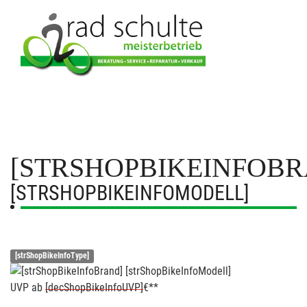
[STRSHOPBIKEINFOBR
[STRSHOPBIKEINFOMODELL]
[strShopBikeInfoType]
UVP
ab
[decShopBikeInfoUVP]
€**