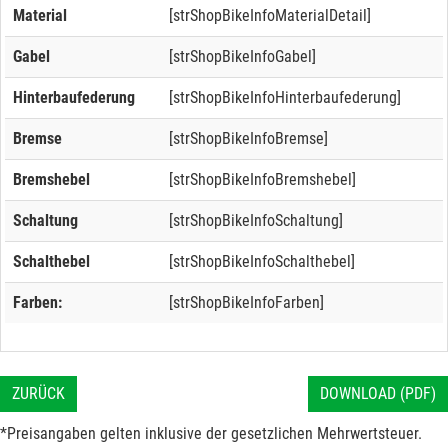
Material
[strShopBikeInfoMaterialDetail]
Gabel
[strShopBikeInfoGabel]
Hinterbaufederung
[strShopBikeInfoHinterbaufederung]
Bremse
[strShopBikeInfoBremse]
Bremshebel
[strShopBikeInfoBremshebel]
Schaltung
[strShopBikeInfoSchaltung]
Schalthebel
[strShopBikeInfoSchalthebel]
Farben:
[strShopBikeInfoFarben]
ZURÜCK
DOWNLOAD (PDF)
*Preisangaben gelten inklusive der gesetzlichen Mehrwertsteuer.