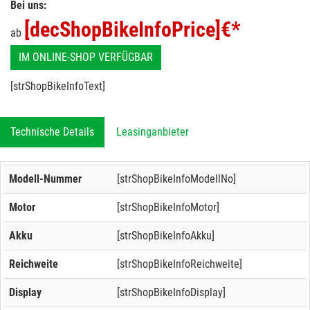
Bei uns:
[decShopBikeInfoPrice]
€*
ab
IM ONLINE-SHOP VERFÜGBAR
[strShopBikeInfoText]
Technische Details
Leasinganbieter
Modell-Nummer
[strShopBikeInfoModellNo]
Motor
[strShopBikeInfoMotor]
Akku
[strShopBikeInfoAkku]
Reichweite
[strShopBikeInfoReichweite]
Display
[strShopBikeInfoDisplay]