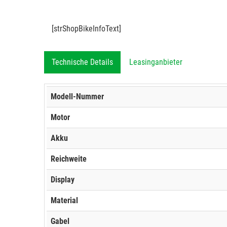
[strShopBikeInfoText]
Technische Details
Leasinganbieter
Modell-Nummer
Motor
Akku
Reichweite
Display
Material
Gabel