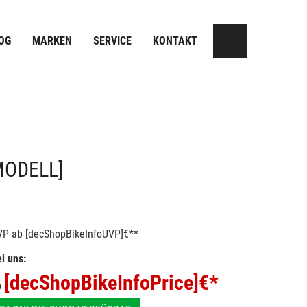
OG
MARKEN
SERVICE
KONTAKT
MODELL]
VP
ab
[decShopBikeInfoUVP]
€**
i uns:
[decShopBikeInfoPrice]
€*
b