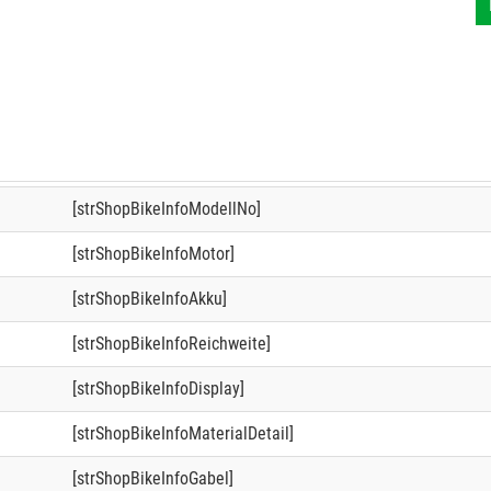
[strShopBikeInfoModellNo]
[strShopBikeInfoMotor]
[strShopBikeInfoAkku]
[strShopBikeInfoReichweite]
[strShopBikeInfoDisplay]
[strShopBikeInfoMaterialDetail]
[strShopBikeInfoGabel]