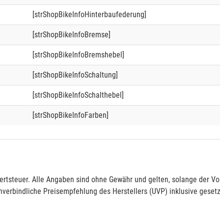
[strShopBikeInfoHinterbaufederung]
[strShopBikeInfoBremse]
[strShopBikeInfoBremshebel]
[strShopBikeInfoSchaltung]
[strShopBikeInfoSchalthebel]
[strShopBikeInfoFarben]
rtsteuer. Alle Angaben sind ohne Gewähr und gelten, solange der Vor
verbindliche Preisempfehlung des Herstellers (UVP) inklusive gesetz