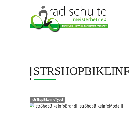
[STRSHOPBIKEIN
[strShopBikeInfoType]