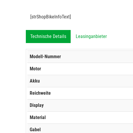
[strShopBikeInfoText]
Technische Details
Leasinganbieter
Modell-Nummer
Motor
Akku
Reichweite
Display
Material
Gabel