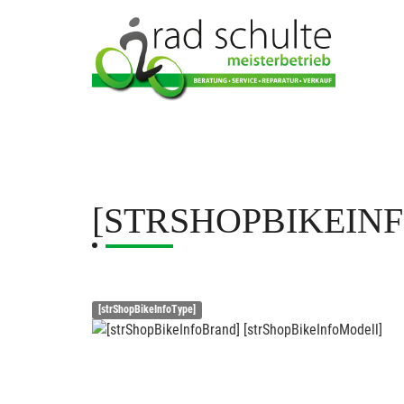
[STRSHOPBIKEIN
[strShopBikeInfoType]