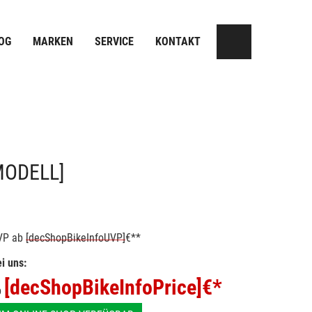
OG
MARKEN
SERVICE
KONTAKT
MODELL]
VP
ab
[decShopBikeInfoUVP]
€**
i uns:
[decShopBikeInfoPrice]
€*
b