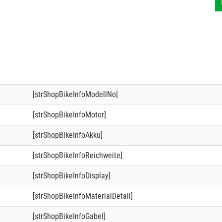
[strShopBikeInfoModellNo]
[strShopBikeInfoMotor]
[strShopBikeInfoAkku]
[strShopBikeInfoReichweite]
[strShopBikeInfoDisplay]
[strShopBikeInfoMaterialDetail]
[strShopBikeInfoGabel]