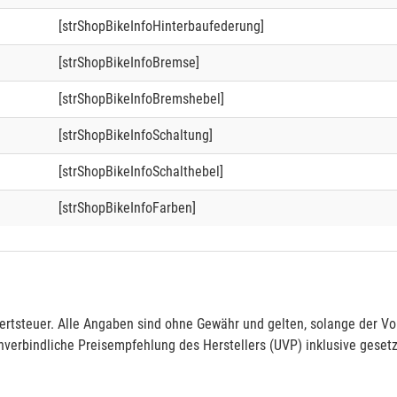
[strShopBikeInfoHinterbaufederung]
[strShopBikeInfoBremse]
[strShopBikeInfoBremshebel]
[strShopBikeInfoSchaltung]
[strShopBikeInfoSchalthebel]
[strShopBikeInfoFarben]
rtsteuer. Alle Angaben sind ohne Gewähr und gelten, solange der Vor
verbindliche Preisempfehlung des Herstellers (UVP) inklusive gesetz