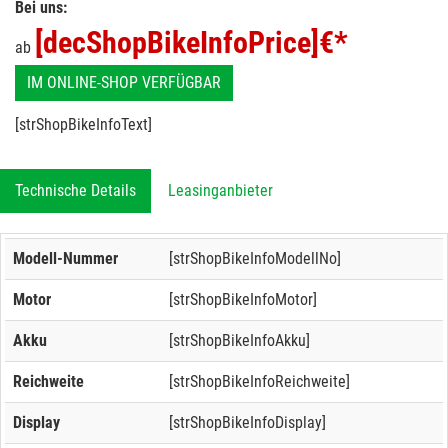
Bei uns:
[decShopBikeInfoPrice]
€*
ab
IM ONLINE-SHOP VERFÜGBAR
[strShopBikeInfoText]
Technische Details
Leasinganbieter
Modell-Nummer
[strShopBikeInfoModellNo]
Motor
[strShopBikeInfoMotor]
Akku
[strShopBikeInfoAkku]
Reichweite
[strShopBikeInfoReichweite]
Display
[strShopBikeInfoDisplay]