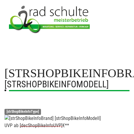
[STRSHOPBIKEINFOBR
[STRSHOPBIKEINFOMODELL]
[strShopBikeInfoType]
UVP
ab
[decShopBikeInfoUVP]
€**