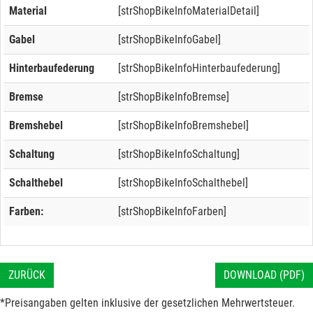
Material
[strShopBikeInfoMaterialDetail]
Gabel
[strShopBikeInfoGabel]
Hinterbaufederung
[strShopBikeInfoHinterbaufederung]
Bremse
[strShopBikeInfoBremse]
Bremshebel
[strShopBikeInfoBremshebel]
Schaltung
[strShopBikeInfoSchaltung]
Schalthebel
[strShopBikeInfoSchalthebel]
Farben:
[strShopBikeInfoFarben]
ZURÜCK
DOWNLOAD (PDF)
*Preisangaben gelten inklusive der gesetzlichen Mehrwertsteuer.