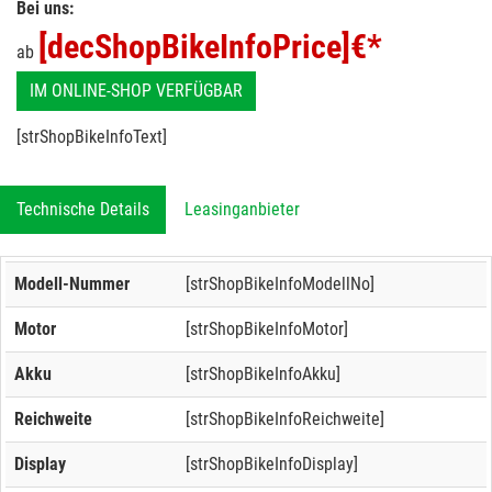
Bei uns:
[decShopBikeInfoPrice]
€*
ab
IM ONLINE-SHOP VERFÜGBAR
[strShopBikeInfoText]
Technische Details
Leasinganbieter
Modell-Nummer
[strShopBikeInfoModellNo]
Motor
[strShopBikeInfoMotor]
Akku
[strShopBikeInfoAkku]
Reichweite
[strShopBikeInfoReichweite]
Display
[strShopBikeInfoDisplay]