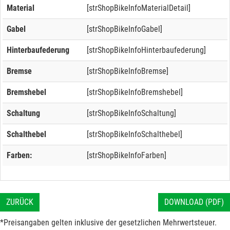
Material
[strShopBikeInfoMaterialDetail]
Gabel
[strShopBikeInfoGabel]
Hinterbaufederung
[strShopBikeInfoHinterbaufederung]
Bremse
[strShopBikeInfoBremse]
Bremshebel
[strShopBikeInfoBremshebel]
Schaltung
[strShopBikeInfoSchaltung]
Schalthebel
[strShopBikeInfoSchalthebel]
Farben:
[strShopBikeInfoFarben]
ZURÜCK
DOWNLOAD (PDF)
*Preisangaben gelten inklusive der gesetzlichen Mehrwertsteuer.