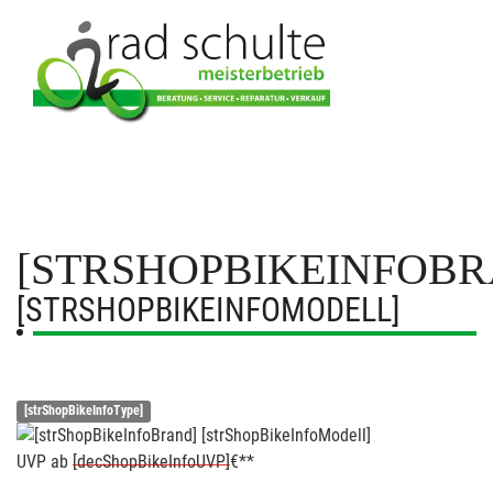
[STRSHOPBIKEINFOBR
[STRSHOPBIKEINFOMODELL]
[strShopBikeInfoType]
UVP
ab
[decShopBikeInfoUVP]
€**