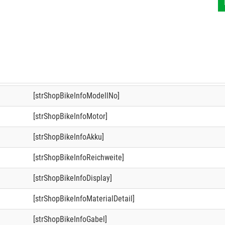
[strShopBikeInfoModellNo]
[strShopBikeInfoMotor]
[strShopBikeInfoAkku]
[strShopBikeInfoReichweite]
[strShopBikeInfoDisplay]
[strShopBikeInfoMaterialDetail]
[strShopBikeInfoGabel]