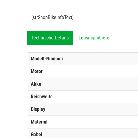
[strShopBikeInfoText]
Technische Details
Leasinganbieter
Modell-Nummer
Motor
Akku
Reichweite
Display
Material
Gabel