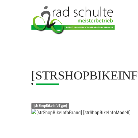
[STRSHOPBIKEIN
[strShopBikeInfoType]