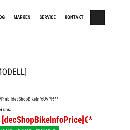
OG
MARKEN
SERVICE
KONTAKT
MODELL]
VP
ab
[decShopBikeInfoUVP]
€**
i uns:
[decShopBikeInfoPrice]
€*
b