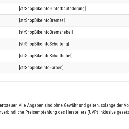
[strShopBikeInfoHinterbaufederung]
[strShopBikeInfoBremse]
[strShopBikeInfoBremshebel]
[strShopBikeInfoSchaltung]
[strShopBikeInfoSchalthebel]
[strShopBikeInfoFarben]
rtsteuer. Alle Angaben sind ohne Gewähr und gelten, solange der Vor
verbindliche Preisempfehlung des Herstellers (UVP) inklusive gesetz