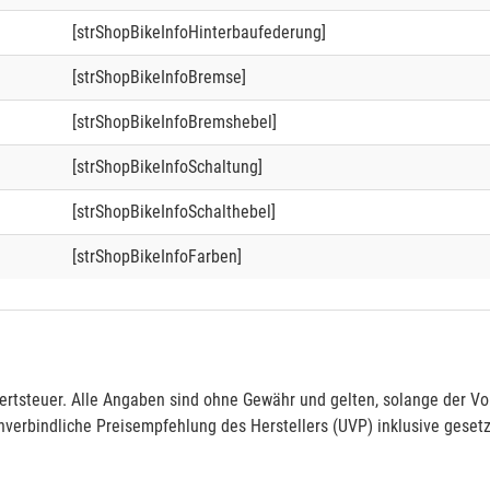
[strShopBikeInfoHinterbaufederung]
[strShopBikeInfoBremse]
[strShopBikeInfoBremshebel]
[strShopBikeInfoSchaltung]
[strShopBikeInfoSchalthebel]
[strShopBikeInfoFarben]
rtsteuer. Alle Angaben sind ohne Gewähr und gelten, solange der Vor
verbindliche Preisempfehlung des Herstellers (UVP) inklusive gesetz