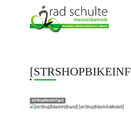
[STRSHOPBIKEIN
[strShopBikeInfoType]