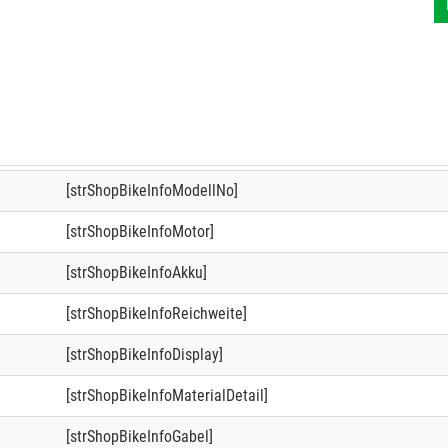
[strShopBikeInfoModellNo]
[strShopBikeInfoMotor]
[strShopBikeInfoAkku]
[strShopBikeInfoReichweite]
[strShopBikeInfoDisplay]
[strShopBikeInfoMaterialDetail]
[strShopBikeInfoGabel]