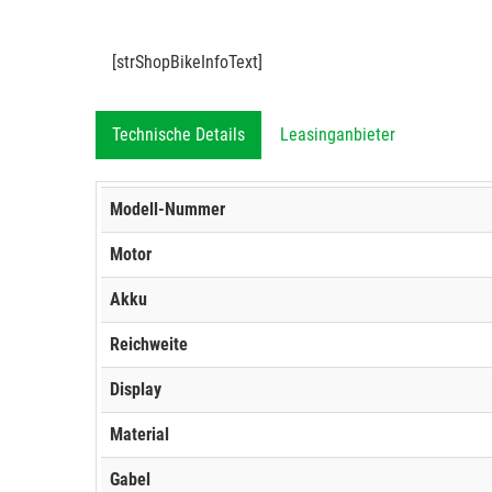
[strShopBikeInfoText]
Technische Details
Leasinganbieter
Modell-Nummer
Motor
Akku
Reichweite
Display
Material
Gabel