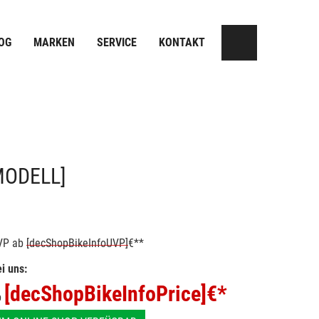
OG
MARKEN
SERVICE
KONTAKT
MODELL]
VP
ab
[decShopBikeInfoUVP]
€**
i uns:
[decShopBikeInfoPrice]
€*
b