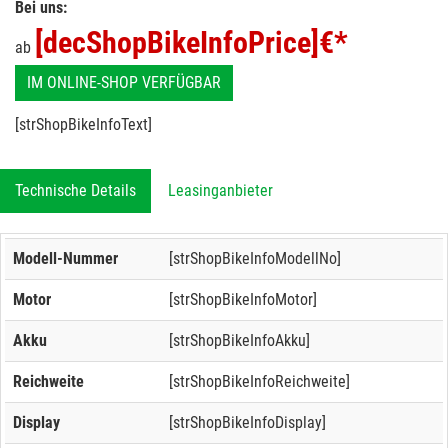
Bei uns:
[decShopBikeInfoPrice]
€*
ab
IM ONLINE-SHOP VERFÜGBAR
[strShopBikeInfoText]
Technische Details
Leasinganbieter
Modell-Nummer
[strShopBikeInfoModellNo]
Motor
[strShopBikeInfoMotor]
Akku
[strShopBikeInfoAkku]
Reichweite
[strShopBikeInfoReichweite]
Display
[strShopBikeInfoDisplay]