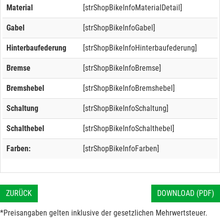
Material
[strShopBikeInfoMaterialDetail]
Gabel
[strShopBikeInfoGabel]
Hinterbaufederung
[strShopBikeInfoHinterbaufederung]
Bremse
[strShopBikeInfoBremse]
Bremshebel
[strShopBikeInfoBremshebel]
Schaltung
[strShopBikeInfoSchaltung]
Schalthebel
[strShopBikeInfoSchalthebel]
Farben:
[strShopBikeInfoFarben]
ZURÜCK
DOWNLOAD (PDF)
*Preisangaben gelten inklusive der gesetzlichen Mehrwertsteuer.