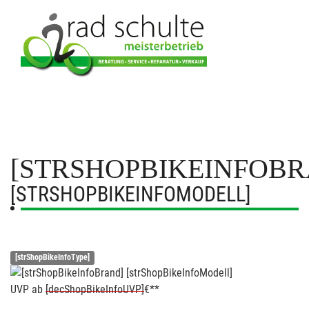
[STRSHOPBIKEINFOBR
[STRSHOPBIKEINFOMODELL]
[strShopBikeInfoType]
UVP
ab
[decShopBikeInfoUVP]
€**