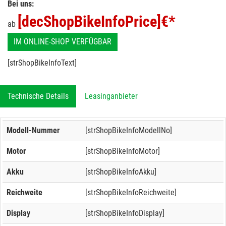
Bei uns:
[decShopBikeInfoPrice]
€*
ab
IM ONLINE-SHOP VERFÜGBAR
[strShopBikeInfoText]
Technische Details
Leasinganbieter
Modell-Nummer
[strShopBikeInfoModellNo]
Motor
[strShopBikeInfoMotor]
Akku
[strShopBikeInfoAkku]
Reichweite
[strShopBikeInfoReichweite]
Display
[strShopBikeInfoDisplay]