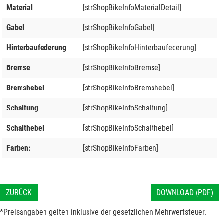
Material
[strShopBikeInfoMaterialDetail]
Gabel
[strShopBikeInfoGabel]
Hinterbaufederung
[strShopBikeInfoHinterbaufederung]
Bremse
[strShopBikeInfoBremse]
Bremshebel
[strShopBikeInfoBremshebel]
Schaltung
[strShopBikeInfoSchaltung]
Schalthebel
[strShopBikeInfoSchalthebel]
Farben:
[strShopBikeInfoFarben]
ZURÜCK
DOWNLOAD (PDF)
*Preisangaben gelten inklusive der gesetzlichen Mehrwertsteuer.