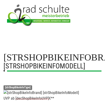
[STRSHOPBIKEINFOBR
[STRSHOPBIKEINFOMODELL]
[strShopBikeInfoType]
UVP
ab
[decShopBikeInfoUVP]
€**