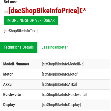
Bei uns:
[decShopBikeInfoPrice]
€*
ab
IM ONLINE-SHOP VERFÜGBAR
[strShopBikeInfoText]
Technische Details
Leasinganbieter
Modell-Nummer
[strShopBikeInfoModellNo]
Motor
[strShopBikeInfoMotor]
Akku
[strShopBikeInfoAkku]
Reichweite
[strShopBikeInfoReichweite]
Display
[strShopBikeInfoDisplay]