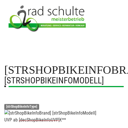
[STRSHOPBIKEINFOBR
[STRSHOPBIKEINFOMODELL]
[strShopBikeInfoType]
UVP
ab
[decShopBikeInfoUVP]
€**