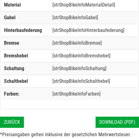
Material
[strShopBikeInfoMaterialDetail]
Gabel
[strShopBikeInfoGabel]
Hinterbaufederung
[strShopBikeInfoHinterbaufederung]
Bremse
[strShopBikeInfoBremse]
Bremshebel
[strShopBikeInfoBremshebel]
Schaltung
[strShopBikeInfoSchaltung]
Schalthebel
[strShopBikeInfoSchalthebel]
Farben:
[strShopBikeInfoFarben]
ZURÜCK
DOWNLOAD (PDF)
*Preisangaben gelten inklusive der gesetzlichen Mehrwertsteuer.