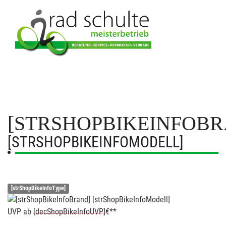
[STRSHOPBIKEINFOBR
[STRSHOPBIKEINFOMODELL]
[strShopBikeInfoType]
UVP
ab
[decShopBikeInfoUVP]
€**