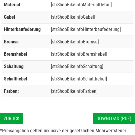
Material
[strShopBikeInfoMaterialDetail]
Gabel
[strShopBikeInfoGabel]
Hinterbaufederung
[strShopBikeInfoHinterbaufederung]
Bremse
[strShopBikeInfoBremse]
Bremshebel
[strShopBikeInfoBremshebel]
Schaltung
[strShopBikeInfoSchaltung]
Schalthebel
[strShopBikeInfoSchalthebel]
Farben:
[strShopBikeInfoFarben]
ZURÜCK
DOWNLOAD (PDF)
*Preisangaben gelten inklusive der gesetzlichen Mehrwertsteuer.