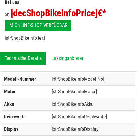
Bei uns:
[decShopBikeInfoPrice]
€*
ab
IM ONLINE-SHOP VERFÜGBAR
[strShopBikeInfoText]
Technische Details
Leasinganbieter
Modell-Nummer
[strShopBikeInfoModellNo]
Motor
[strShopBikeInfoMotor]
Akku
[strShopBikeInfoAkku]
Reichweite
[strShopBikeInfoReichweite]
Display
[strShopBikeInfoDisplay]