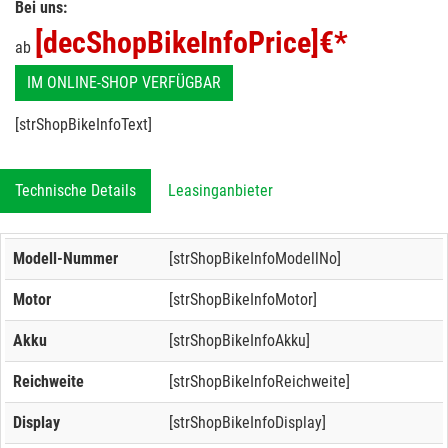
Bei uns:
[decShopBikeInfoPrice]
€*
ab
IM ONLINE-SHOP VERFÜGBAR
[strShopBikeInfoText]
Technische Details
Leasinganbieter
Modell-Nummer
[strShopBikeInfoModellNo]
Motor
[strShopBikeInfoMotor]
Akku
[strShopBikeInfoAkku]
Reichweite
[strShopBikeInfoReichweite]
Display
[strShopBikeInfoDisplay]