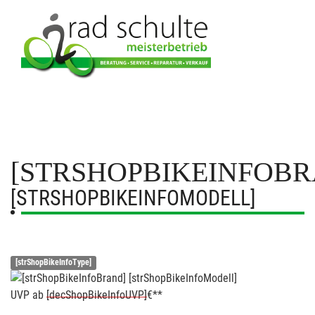
[STRSHOPBIKEINFOBR
[STRSHOPBIKEINFOMODELL]
[strShopBikeInfoType]
UVP
ab
[decShopBikeInfoUVP]
€**