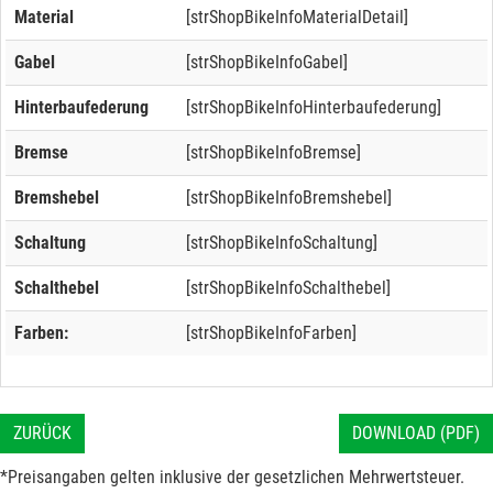
Material
[strShopBikeInfoMaterialDetail]
Gabel
[strShopBikeInfoGabel]
Hinterbaufederung
[strShopBikeInfoHinterbaufederung]
Bremse
[strShopBikeInfoBremse]
Bremshebel
[strShopBikeInfoBremshebel]
Schaltung
[strShopBikeInfoSchaltung]
Schalthebel
[strShopBikeInfoSchalthebel]
Farben:
[strShopBikeInfoFarben]
ZURÜCK
DOWNLOAD (PDF)
*Preisangaben gelten inklusive der gesetzlichen Mehrwertsteuer.