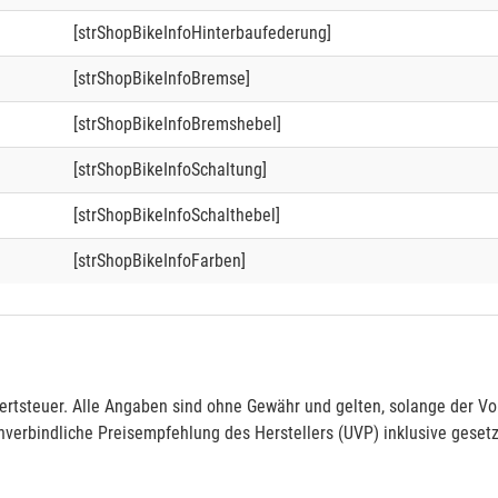
[strShopBikeInfoHinterbaufederung]
[strShopBikeInfoBremse]
[strShopBikeInfoBremshebel]
[strShopBikeInfoSchaltung]
[strShopBikeInfoSchalthebel]
[strShopBikeInfoFarben]
rtsteuer. Alle Angaben sind ohne Gewähr und gelten, solange der Vor
verbindliche Preisempfehlung des Herstellers (UVP) inklusive gesetz