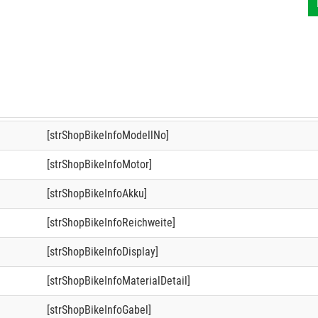
[strShopBikeInfoModellNo]
[strShopBikeInfoMotor]
[strShopBikeInfoAkku]
[strShopBikeInfoReichweite]
[strShopBikeInfoDisplay]
[strShopBikeInfoMaterialDetail]
[strShopBikeInfoGabel]