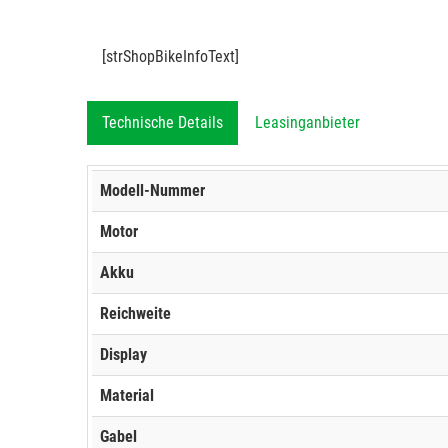
[strShopBikeInfoText]
Technische Details
Leasinganbieter
Modell-Nummer
Motor
Akku
Reichweite
Display
Material
Gabel