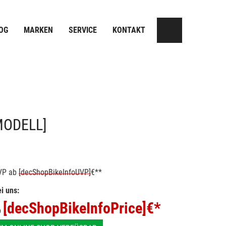
OG
MARKEN
SERVICE
KONTAKT
MODELL]
VP
ab
[decShopBikeInfoUVP]
€**
i uns:
[decShopBikeInfoPrice]
€*
b