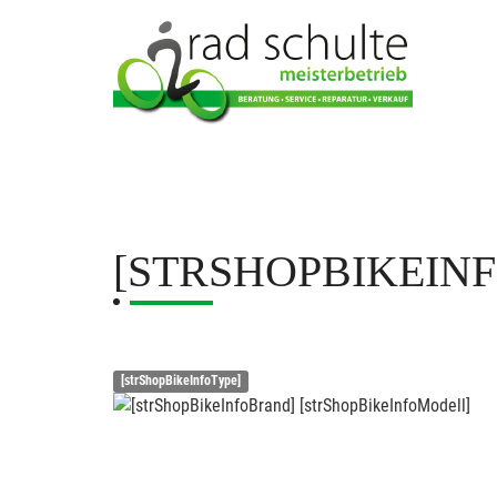
[STRSHOPBIKEIN
[strShopBikeInfoType]