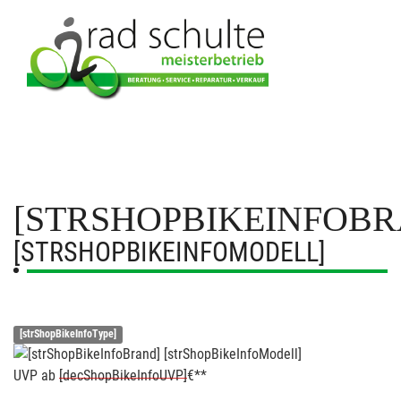
[STRSHOPBIKEINFOBR
[STRSHOPBIKEINFOMODELL]
[strShopBikeInfoType]
UVP
ab
[decShopBikeInfoUVP]
€**