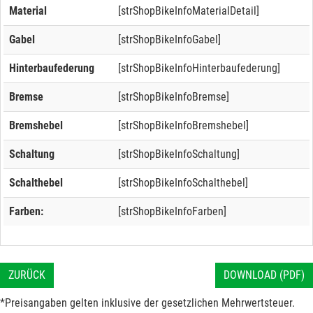
Material
[strShopBikeInfoMaterialDetail]
Gabel
[strShopBikeInfoGabel]
Hinterbaufederung
[strShopBikeInfoHinterbaufederung]
Bremse
[strShopBikeInfoBremse]
Bremshebel
[strShopBikeInfoBremshebel]
Schaltung
[strShopBikeInfoSchaltung]
Schalthebel
[strShopBikeInfoSchalthebel]
Farben:
[strShopBikeInfoFarben]
ZURÜCK
DOWNLOAD (PDF)
*Preisangaben gelten inklusive der gesetzlichen Mehrwertsteuer.