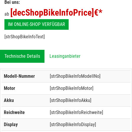
Bei uns:
[decShopBikeInfoPrice]
€*
ab
IM ONLINE-SHOP VERFÜGBAR
[strShopBikeInfoText]
Technische Details
Leasinganbieter
Modell-Nummer
[strShopBikeInfoModellNo]
Motor
[strShopBikeInfoMotor]
Akku
[strShopBikeInfoAkku]
Reichweite
[strShopBikeInfoReichweite]
Display
[strShopBikeInfoDisplay]