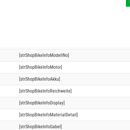
[strShopBikeInfoModellNo]
[strShopBikeInfoMotor]
[strShopBikeInfoAkku]
[strShopBikeInfoReichweite]
[strShopBikeInfoDisplay]
[strShopBikeInfoMaterialDetail]
[strShopBikeInfoGabel]