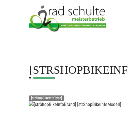
[STRSHOPBIKEIN
[strShopBikeInfoType]