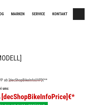
OG
MARKEN
SERVICE
KONTAKT
MODELL]
VP
ab
[decShopBikeInfoUVP]
€**
i uns:
[decShopBikeInfoPrice]
€*
b