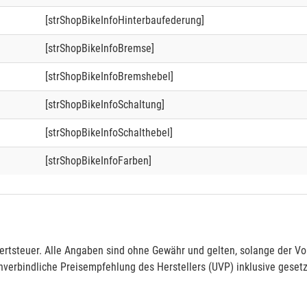
[strShopBikeInfoHinterbaufederung]
[strShopBikeInfoBremse]
[strShopBikeInfoBremshebel]
[strShopBikeInfoSchaltung]
[strShopBikeInfoSchalthebel]
[strShopBikeInfoFarben]
rtsteuer. Alle Angaben sind ohne Gewähr und gelten, solange der Vor
verbindliche Preisempfehlung des Herstellers (UVP) inklusive gesetz