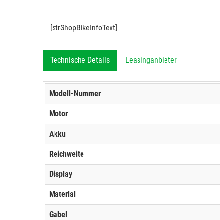
[strShopBikeInfoText]
Technische Details
Leasinganbieter
Modell-Nummer
Motor
Akku
Reichweite
Display
Material
Gabel