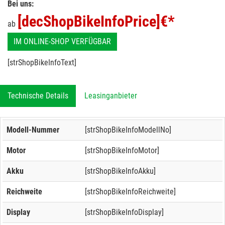
Bei uns:
[decShopBikeInfoPrice]
€*
ab
IM ONLINE-SHOP VERFÜGBAR
[strShopBikeInfoText]
Technische Details
Leasinganbieter
Modell-Nummer
[strShopBikeInfoModellNo]
Motor
[strShopBikeInfoMotor]
Akku
[strShopBikeInfoAkku]
Reichweite
[strShopBikeInfoReichweite]
Display
[strShopBikeInfoDisplay]