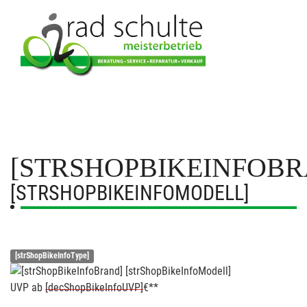
[STRSHOPBIKEINFOBR
[STRSHOPBIKEINFOMODELL]
[strShopBikeInfoType]
UVP
ab
[decShopBikeInfoUVP]
€**