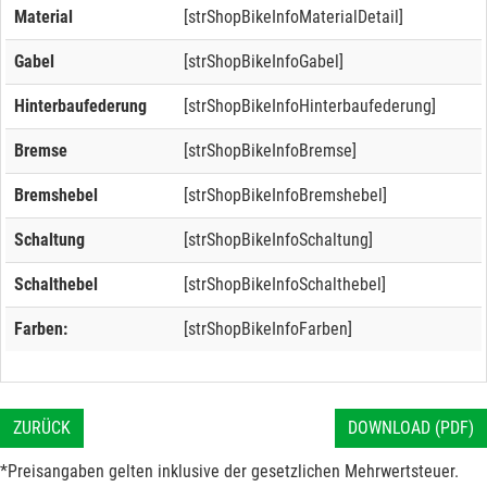
Material
[strShopBikeInfoMaterialDetail]
Gabel
[strShopBikeInfoGabel]
Hinterbaufederung
[strShopBikeInfoHinterbaufederung]
Bremse
[strShopBikeInfoBremse]
Bremshebel
[strShopBikeInfoBremshebel]
Schaltung
[strShopBikeInfoSchaltung]
Schalthebel
[strShopBikeInfoSchalthebel]
Farben:
[strShopBikeInfoFarben]
ZURÜCK
DOWNLOAD (PDF)
*Preisangaben gelten inklusive der gesetzlichen Mehrwertsteuer.