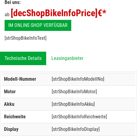
Bei uns:
[decShopBikeInfoPrice]
€*
ab
IM ONLINE-SHOP VERFÜGBAR
[strShopBikeInfoText]
Technische Details
Leasinganbieter
Modell-Nummer
[strShopBikeInfoModellNo]
Motor
[strShopBikeInfoMotor]
Akku
[strShopBikeInfoAkku]
Reichweite
[strShopBikeInfoReichweite]
Display
[strShopBikeInfoDisplay]