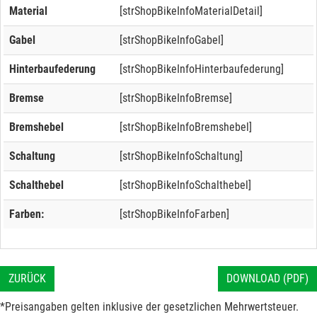
Material
[strShopBikeInfoMaterialDetail]
Gabel
[strShopBikeInfoGabel]
Hinterbaufederung
[strShopBikeInfoHinterbaufederung]
Bremse
[strShopBikeInfoBremse]
Bremshebel
[strShopBikeInfoBremshebel]
Schaltung
[strShopBikeInfoSchaltung]
Schalthebel
[strShopBikeInfoSchalthebel]
Farben:
[strShopBikeInfoFarben]
ZURÜCK
DOWNLOAD (PDF)
*Preisangaben gelten inklusive der gesetzlichen Mehrwertsteuer.