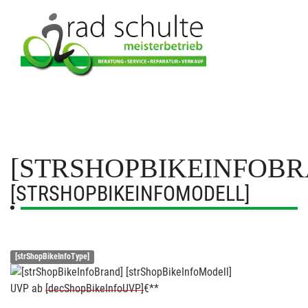
[STRSHOPBIKEINFOBR
[STRSHOPBIKEINFOMODELL]
[strShopBikeInfoType]
UVP
ab
[decShopBikeInfoUVP]
€**