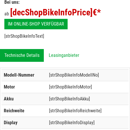
Bei uns:
[decShopBikeInfoPrice]
€*
ab
IM ONLINE-SHOP VERFÜGBAR
[strShopBikeInfoText]
Technische Details
Leasinganbieter
Modell-Nummer
[strShopBikeInfoModellNo]
Motor
[strShopBikeInfoMotor]
Akku
[strShopBikeInfoAkku]
Reichweite
[strShopBikeInfoReichweite]
Display
[strShopBikeInfoDisplay]