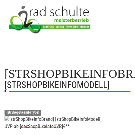
[STRSHOPBIKEINFOBR
[STRSHOPBIKEINFOMODELL]
[strShopBikeInfoType]
UVP
ab
[decShopBikeInfoUVP]
€**