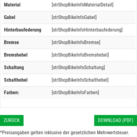
Material
[strShopBikeInfoMaterialDetail]
Gabel
[strShopBikeInfoGabel]
Hinterbaufederung
[strShopBikeInfoHinterbaufederung]
Bremse
[strShopBikeInfoBremse]
Bremshebel
[strShopBikeInfoBremshebel]
Schaltung
[strShopBikeInfoSchaltung]
Schalthebel
[strShopBikeInfoSchalthebel]
Farben:
[strShopBikeInfoFarben]
ZURÜCK
DOWNLOAD (PDF)
*Preisangaben gelten inklusive der gesetzlichen Mehrwertsteuer.