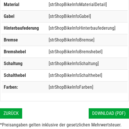
Material
[strShopBikeInfoMaterialDetail]
Gabel
[strShopBikeInfoGabel]
Hinterbaufederung
[strShopBikeInfoHinterbaufederung]
Bremse
[strShopBikeInfoBremse]
Bremshebel
[strShopBikeInfoBremshebel]
Schaltung
[strShopBikeInfoSchaltung]
Schalthebel
[strShopBikeInfoSchalthebel]
Farben:
[strShopBikeInfoFarben]
ZURÜCK
DOWNLOAD (PDF)
*Preisangaben gelten inklusive der gesetzlichen Mehrwertsteuer.