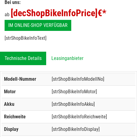
Bei uns:
[decShopBikeInfoPrice]
€*
ab
IM ONLINE-SHOP VERFÜGBAR
[strShopBikeInfoText]
Technische Details
Leasinganbieter
Modell-Nummer
[strShopBikeInfoModellNo]
Motor
[strShopBikeInfoMotor]
Akku
[strShopBikeInfoAkku]
Reichweite
[strShopBikeInfoReichweite]
Display
[strShopBikeInfoDisplay]