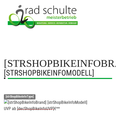
[STRSHOPBIKEINFOBR
[STRSHOPBIKEINFOMODELL]
[strShopBikeInfoType]
UVP
ab
[decShopBikeInfoUVP]
€**