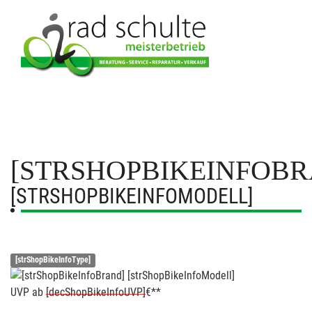
[STRSHOPBIKEINFOBR
[STRSHOPBIKEINFOMODELL]
[strShopBikeInfoType]
UVP
ab
[decShopBikeInfoUVP]
€**