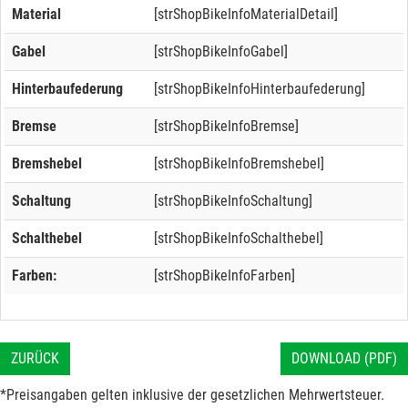
Material
[strShopBikeInfoMaterialDetail]
Gabel
[strShopBikeInfoGabel]
Hinterbaufederung
[strShopBikeInfoHinterbaufederung]
Bremse
[strShopBikeInfoBremse]
Bremshebel
[strShopBikeInfoBremshebel]
Schaltung
[strShopBikeInfoSchaltung]
Schalthebel
[strShopBikeInfoSchalthebel]
Farben:
[strShopBikeInfoFarben]
ZURÜCK
DOWNLOAD (PDF)
*Preisangaben gelten inklusive der gesetzlichen Mehrwertsteuer.