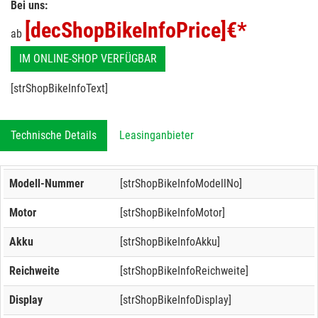
Bei uns:
[decShopBikeInfoPrice]
€*
ab
IM ONLINE-SHOP VERFÜGBAR
[strShopBikeInfoText]
Technische Details
Leasinganbieter
Modell-Nummer
[strShopBikeInfoModellNo]
Motor
[strShopBikeInfoMotor]
Akku
[strShopBikeInfoAkku]
Reichweite
[strShopBikeInfoReichweite]
Display
[strShopBikeInfoDisplay]