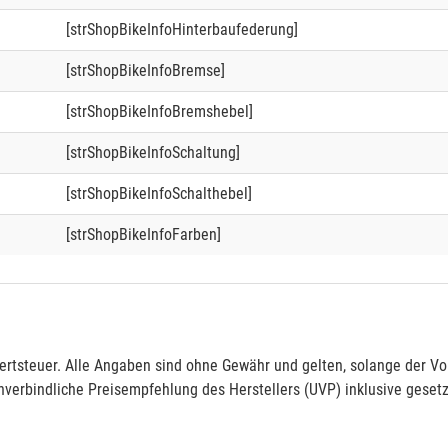
[strShopBikeInfoHinterbaufederung]
[strShopBikeInfoBremse]
[strShopBikeInfoBremshebel]
[strShopBikeInfoSchaltung]
[strShopBikeInfoSchalthebel]
[strShopBikeInfoFarben]
rtsteuer. Alle Angaben sind ohne Gewähr und gelten, solange der Vor
verbindliche Preisempfehlung des Herstellers (UVP) inklusive gesetz