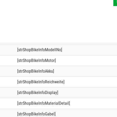
[strShopBikeInfoModellNo]
[strShopBikeInfoMotor]
[strShopBikeInfoAkku]
[strShopBikeInfoReichweite]
[strShopBikeInfoDisplay]
[strShopBikeInfoMaterialDetail]
[strShopBikeInfoGabel]