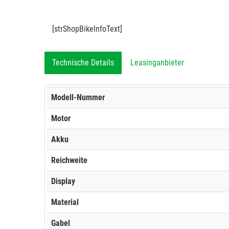
[strShopBikeInfoText]
Technische Details
Leasinganbieter
Modell-Nummer
Motor
Akku
Reichweite
Display
Material
Gabel