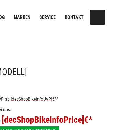
OG
MARKEN
SERVICE
KONTAKT
MODELL]
VP
ab
[decShopBikeInfoUVP]
€**
i uns:
[decShopBikeInfoPrice]
€*
b