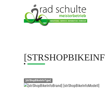
[STRSHOPBIKEIN
[strShopBikeInfoType]