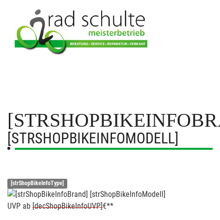
[STRSHOPBIKEINFOBR
[STRSHOPBIKEINFOMODELL]
[strShopBikeInfoType]
UVP
ab
[decShopBikeInfoUVP]
€**