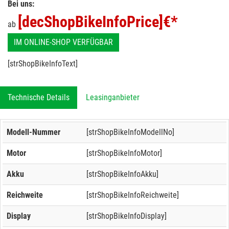
Bei uns:
[decShopBikeInfoPrice]
€*
ab
IM ONLINE-SHOP VERFÜGBAR
[strShopBikeInfoText]
Technische Details
Leasinganbieter
Modell-Nummer
[strShopBikeInfoModellNo]
Motor
[strShopBikeInfoMotor]
Akku
[strShopBikeInfoAkku]
Reichweite
[strShopBikeInfoReichweite]
Display
[strShopBikeInfoDisplay]