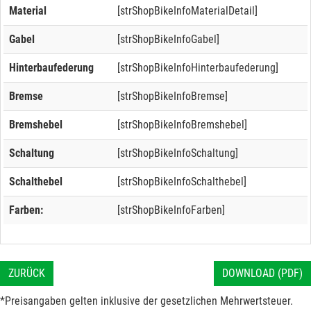
Material
[strShopBikeInfoMaterialDetail]
Gabel
[strShopBikeInfoGabel]
Hinterbaufederung
[strShopBikeInfoHinterbaufederung]
Bremse
[strShopBikeInfoBremse]
Bremshebel
[strShopBikeInfoBremshebel]
Schaltung
[strShopBikeInfoSchaltung]
Schalthebel
[strShopBikeInfoSchalthebel]
Farben:
[strShopBikeInfoFarben]
ZURÜCK
DOWNLOAD (PDF)
*Preisangaben gelten inklusive der gesetzlichen Mehrwertsteuer.